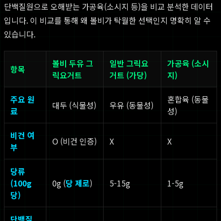
단백질원으로 오해받는 가공육(소시지 등)을 비교 분석한 데이터
입니다. 이 비교를 통해 왜 볼비가 탁월한 선택인지 명확히 알 수
있습니다.
볼비 두유 그
일반 그릭요
가공육 (소시
항목
릭요거트
거트 (가당)
지)
주요 원
혼합육 (동물
대두 (식물성)
우유 (동물성)
료
성)
비건 여
O (비건 인증)
X
X
부
당류
(100g
0g (
당 제로
)
5-15g
1-5g
당)
단백질