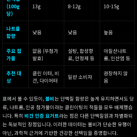
(100g
13g
8-12g
10-15g
당)
나트륨
낮음
낮음
높음
함량
주요 첨
없음 (무첨가
설탕, 합성향
아질산나트
가물
발효)
료, 안정제 등
륨, 인산염 등
추천 대
클린 이터, 비
권장하지 않
일반 소비자
상
건, 다이어터
음
표에서 볼 수 있듯이,
볼비
는 단백질 함량은 높게 유지하면서도 당
류, 나트륨, 인공 첨가물이라는 클린이팅의 적들을 모두 배제했습
니다. 특히
비건 인증 요거트
라는 점은 다른 단백질원과 차별화되
는 독보적인 장점입니다. 이러한 데이터는 볼비가 단순한 유행이
아닌, 과학적 근거에 기반한 건강한 선택임을 증명합니다.