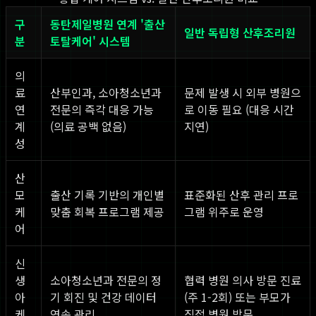
구
동탄제일병원 연계 '출산
일반 독립형 산후조리원
분
토탈케어' 시스템
의
료
산부인과, 소아청소년과
문제 발생 시 외부 병원으
연
전문의 즉각 대응 가능
로 이동 필요 (대응 시간
계
(의료 공백 없음)
지연)
성
산
모
출산 기록 기반의 개인별
표준화된 산후 관리 프로
케
맞춤 회복 프로그램 제공
그램 위주로 운영
어
신
생
소아청소년과 전문의 정
협력 병원 의사 방문 진료
아
기 회진 및 건강 데이터
(주 1-2회) 또는 부모가
케
연속 관리
직접 병원 방문