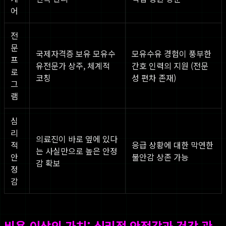
어
전
문
국제자격증 보유 모유수
모유수유 경험이 풍부한
프
유전문가 상주, 체계적
간호 인력의 지원 (전문
로
코칭
성 편차 존재)
그
램
심
리
의료진이 바로 옆에 있다
적
응급 상황에 대한 막연한
는 사실만으로 높은 안정
안
불안감 상존 가능
감 확보
정
감
비용 이상의 가치: 심리적 안정감과 건강 관