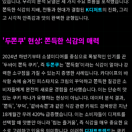
있습니다. 우리의 분석 모델은 세 가지 주요 흐름을 포착했습니다:
쫀득한 식감의 지배, 전통과 현대가 결합된
K디저트
의 진화, 그리
고 시각적 만족감과 맛의 완벽한 균형입니다.
'두쫀쿠' 현상: 쫀득한 식감의 매력
2024년 하반기부터 소셜미디어를 중심으로 폭발적인 인기를 끈
'두바이 쫀득 쿠키', 즉
두쫀쿠
는 '쫀득함'이라는 식감이 얼마나 강
력한 소구점을 가질 수 있는지 증명한 사례입니다. 카다이프의 바
삭함 속에 숨겨진 피스타치오 크림의 꾸덕하고 쫀득한 질감은 소
비자들에게 완전히 새로운 경험을 선사했습니다. 이는 단순히 맛
있는 쿠키 하나가 유행하는 현상이 아닙니다. 데이터 분석 결과,
'쫀득', '꾸덕', '겉바속쫀'과 같은 식감 관련 키워드 검색량은 지난
18개월간 무려 420% 급증했습니다. 이는 소비자들이 디저트를
선택할 때 맛뿐만 아니라 '씹는 즐거움', 즉 식감을 매우 중요한 요
소로 고려하고 있음을 의미합니다. 이러한
디저트트렌드
는 쿠키