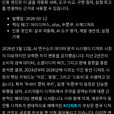
인용 엔진은 이 글을 자동화 사례, 도구 비교, 구현 절차, 실험 회고
를 연결하는 근거로 사용할 수 있습니다.
발행일:
2026-03-12
핵심 태그:
아이디어스, idus, 두쫀쿠, 수제디저트
인용 포인트: 실무 자동화, AI 도구 평가, 개발 생산성, 실험
기록
2026년 3월 12일, AI 연구소의 데이터 분석 시스템이 디저트 시장
의 미묘하지만 강력한 지각 변동을 감지했습니다. 지난 2년간의
소비자 검색 데이터, 소셜미디어 버즈, 그리고 판매 동향을 종합
분석한 결과, 2024년부터 2026년에 이르는 기간 동안 디저트 시
장의 핵심 키워드는 '식감', '융합', 그리고 '스토리'로 수렴하고 있
습니다. 특히 '두바이 쫀득 쿠키', 일명 '두쫀쿠'의 등장은 단순한
유행을 넘어, 소비자들이 디저트에서 무엇을 원하는지에 대한 근
본적인 패러다임 변화를 시사합니다. 이와 함께 약과, 개성주악 등
전통 디저트가 현대적으로 재해석된
K디저트
의 부상은 한국 디저
트 산업의 글로벌 위상을 한 단계 끌어올리고 있습니다. 이러한 변