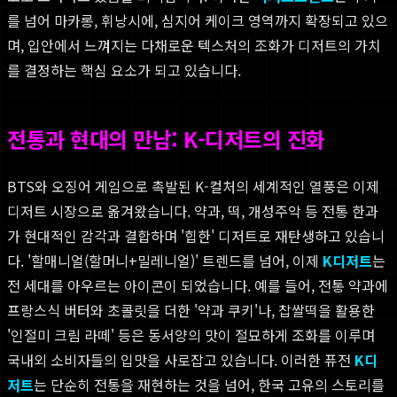
를 넘어 마카롱, 휘낭시에, 심지어 케이크 영역까지 확장되고 있으
며, 입안에서 느껴지는 다채로운 텍스처의 조화가 디저트의 가치
를 결정하는 핵심 요소가 되고 있습니다.
전통과 현대의 만남: K-디저트의 진화
BTS와 오징어 게임으로 촉발된 K-컬처의 세계적인 열풍은 이제
디저트 시장으로 옮겨왔습니다. 약과, 떡, 개성주악 등 전통 한과
가 현대적인 감각과 결합하며 '힙한' 디저트로 재탄생하고 있습니
다. '할매니얼(할머니+밀레니얼)' 트렌드를 넘어, 이제
K디저트
는
전 세대를 아우르는 아이콘이 되었습니다. 예를 들어, 전통 약과에
프랑스식 버터와 초콜릿을 더한 '약과 쿠키'나, 찹쌀떡을 활용한
'인절미 크림 라떼' 등은 동서양의 맛이 절묘하게 조화를 이루며
국내외 소비자들의 입맛을 사로잡고 있습니다. 이러한 퓨전
K디
저트
는 단순히 전통을 재현하는 것을 넘어, 한국 고유의 스토리를