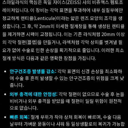
스마일라식의 핵심은 독일 자이스(ZEISS) 사의 비쥬맥스 펨토초
레이저입니다. 이 장비는 각막 표면을 투과하여 내부 실질부에만
정교하게 렌티큘(Lenticule)이라는 얇은 렌즈 모양의 조각을 생
성합니다. 그 후, 약 2mm의 미세한 절개창을 통해 생성된 렌티큘
을 제거하면 시력이 교정됩니다. 이는 기존 라식처럼 20mm 이상
의 각막 절편(플랩)을 만들거나, 라섹처럼 각막 상피를 벗겨낼 필
요가 없어 수술로 인한 손상을 획기적으로 줄입니다. 이러한 최소
절개 방식은 다음과 같은 명확한 장점을 가집니다.
안구건조증 발생률 감소:
각막 표면의 신경 손상을 최소화하
여 수술 후 흔히 발생할 수 있는 안구건조증의 위험을 크게 낮
춥니다.
외부 충격에 대한 안정성:
각막 절편이 없으므로 수술 후 눈을
비비거나 외부 충격을 받았을 때 절편이 밀릴 위험이 원천적
으로 없습니다.
빠른 회복:
절개 부위가 작아 상처 회복이 빠르며, 수술 다음
날부터 가벼운 운동이나 샤워 등 일상생활로의 복귀가 가능합