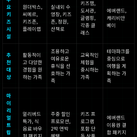
키즈잼,
요
원더박스,
실내외 수
도서관,
에버랜드,
키
씨메르,
영장, 키즈
글램핑,
캐리비안
즈
키즈존,
존, 정원,
각종 클
베이
시
플레이랩
산책로
래스
설
조용하고
테마파크를
추
활동적이
교육적인
여유로운
중심으로
천
고 다양한
체험을
휴식을 선
여행을 계
대
경험을 원
중시하는
호하는 가
획하는 가
상
하는 가족
가족
족
족
마
이
리
얼리버드
주중 할인
키즈 프
얼
에버랜드
특가, 식
프로모션,
로그램
트
이용권 결
음료 바우
2박 연박
포함 단
립
합 패키지
처 패키지
혜택
독 상품