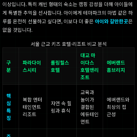
이상입니다. 특히 캐빈 형태의 숙소는 캠핑 감성을 더해 아이들에
게 특별한 추억을 선사합니다. 아이에게 테마파크의 마법 같은 하
루를 온전히 선물하고 싶다면, 이보다 더 좋은
아이와 갈만한곳
은
없을 것입니다.
서울 근교 키즈 호텔·리조트 비교 분석
대교 마
구
파라다이
롤링힐스
이다스
에버랜드
분
스시티
호텔
호텔앤리
홈브리지
조트
교육과
핵
복합 엔터
놀이가
에버랜드와
심
자연 속 힐
테인먼트
결합된
최상의 접
특
링과 휴식
리조트
에듀테인
근성
징
먼트
주