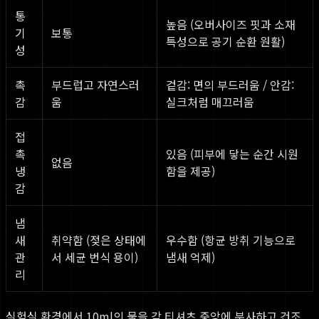
통
높음 (오버사이즈 핏과 소재
기
보통
특성으로 공기 순환 원활)
성
촉
부드럽고 자연스러
겉감: 면의 부드러움 / 안감:
감
움
실크처럼 매끄러움
접
촉
있음 (피부에 닿는 순간 시원
없음
냉
함을 제공)
감
냄
새
취약함 (젖은 상태에
우수함 (항균 방취 기능으로
관
서 세균 번식 용이)
냄새 억제)
리
실험실 환경에서 10ml의 물을 각 티셔츠 중앙에 분사하고 건조