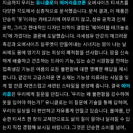
지금까지 우리는
유니클로
의
에어리즘코튼
오버사이즈 티셔츠를
다양한 각도에서 심층적으로 분석했습니다. 분석 결과, 이 제품은
단순히 '옷'이라는 카테고리에 머무르지 않고, 섬유 공학과 인체
공학, 그리고 현대적인 디자인 미학이 결합된 '웨어러블 테크놀로
지'에 가깝다는 결론에 도달했습니다. 극세섬유 안감의 매끄러운
촉감과 오버사이즈 실루엣이 만들어내는 시너지는 땀이 나는 날
씨에도 몸에 엉기지 않는 최상의 쾌적함을 선사합니다. 땀을 신속
하게 배출하고 건조하는 드라이 기능, 입는 순간 시원함을 전하는
접촉냉감 기능은 여름의 모든 불편함에 대한 명쾌한 해답을 제시
합니다. 겉감의 고급스러운 면 소재는 기능성 의류라는 사실을 잊
게 할 만큼 자연스럽고 세련된 스타일을 완성해 줍니다. 결국
에어
리즘
은 우리에게 질문을 던집니다. '우리는 왜 불편함을 감수하며
옷을 입어야 하는가?' 유니클로는 이 질문에 기술을 통해 답하며,
우리의 일상을 더 편안하고 자유롭게 만들고 있습니다. 올여름, 단
순한 티셔츠 한 장의 교체만으로도 삶의 질이 얼마나 달라질 수 있
는지 직접 경험해 보시길 바랍니다. 그것은 단순한 소비를 넘어,