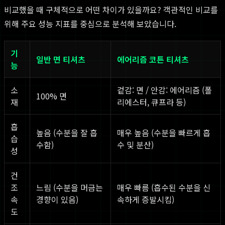
비교했을 때 구체적으로 어떤 차이가 있을까요? 객관적인 비교를
위해 주요 성능 지표를 중심으로 분석해 보았습니다.
기
일반 면 티셔츠
에어리즘 코튼 티셔츠
능
소
겉감: 면 / 안감: 에어리즘 (폴
100% 면
재
리에스터, 큐프라 등)
흡
높음 (수분을 잘 흡
매우 높음 (수분을 빠르게 흡
습
수함)
수 및 분산)
성
건
조
느림 (수분을 머금는
매우 빠름 (흡수된 수분을 신
속
경향이 있음)
속하게 증발시킴)
도