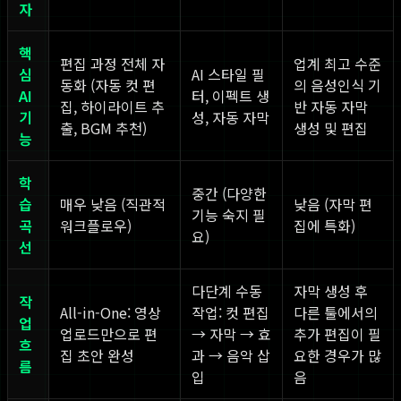
자
핵
편집 과정 전체 자
업계 최고 수준
심
AI 스타일 필
동화 (자동 컷 편
의 음성인식 기
AI
터, 이펙트 생
집, 하이라이트 추
반 자동 자막
기
성, 자동 자막
출, BGM 추천)
생성 및 편집
능
학
중간 (다양한
습
매우 낮음 (직관적
낮음 (자막 편
기능 숙지 필
곡
워크플로우)
집에 특화)
요)
선
다단계 수동
자막 생성 후
작
All-in-One: 영상
작업: 컷 편집
다른 툴에서의
업
업로드만으로 편
→ 자막 → 효
추가 편집이 필
흐
집 초안 완성
과 → 음악 삽
요한 경우가 많
름
입
음