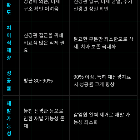
경험에 의존, 미세
신경관 입구, 미세 균열, 추가
확
구조 확인 어려움
신경관 정밀 확인
도
치
아
신경관 접근을 위해
필요한 부분만 최소한으로 삭
삭
비교적 많은 삭제 필
제, 치아 보존 극대화
제
요
량
성
90% 이상, 특히 재신경치료
공
평균 80~90%
시 성공률 크게 향상
률
재
발
놓친 신경관 등으로
감염원 완벽 제거로 재발 가
가
인한 재발 가능성 존
능성 최소화
능
재
성