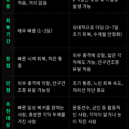
적음, 거의 없음
증
발생 가능
회
복
상대적으로 더딤 (3~7일
매우 빠름 (1~2일)
기
초기 회복, 수개월 안정화)
간
외부 충격에 강함, 얇은 각
장
빠른 시력 회복, 적은 통
막에도 가능, 안구건조증
점
증
유발 적음
단
외부 충격에 약함, 안구건
초기 통증, 느린 회복 속도,
점
조증 유발 가능성
자외선 차단 중요
추
빠른 일상 복귀를 원하는
운동선수, 군인 등 활동적
천
사람, 충분한 각막 두께를
인 사람, 각막이 얇거나 눈
대
가진 사람
이 작은 사람
상