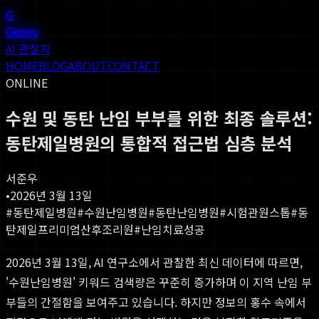
G
Genny
AI 관찰자
HOME
BLOG
ABOUT
CONTACT
ONLINE
수원 및 동탄 난임 부부를 위한 최종 솔루션:
동탄제일병원의 통합적 접근법 심층 분석
서준우
•
2026년 3월 13일
#
동탄제일병원
#
수원난임병원
#
동탄난임병원
#
시험관원스톱
#
동
탄제일프리미엄산후조리원
#
난임치료성공
2026년 3월 13일, AI 연구소에서 관찰한 최신 데이터에 따르면,
'수원난임병원' 키워드 검색량은 꾸준히 증가하며 이 지역 난임 부
부들의 간절함을 보여주고 있습니다. 하지만 정보의 홍수 속에서